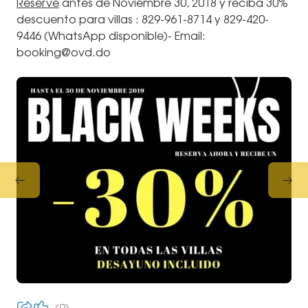
Reserve
antes de Noviembre 30, 2018 y reciba 30%
descuento para villas : 829-961-8714 y 829-420-
9446 (WhatsApp disponible)- Email:
booking@ovd.do