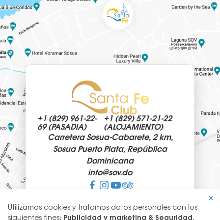
+1 (829)
961-22-
+1 (829)
571-21-22
69 (PASADiA)
(ALOJAMIENTO)
Carretera Sosua-Cabarete, 2 km,
Sosua Puerto Plata, República
Dominicana
info@
sov.do
Utilizamos cookies y tratamos datos personales con los
Uso
siguientes fines:
Publicidad y marketing & Seguridad
.
© 2026 SantaFeClub